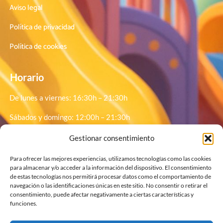
Aviso legal
Política de privacidad
Política de cookies
Horario
De lunes a viernes: 16:30h – 21:30h
Sábados y domingo: 12:00h – 21:30h
Festivos: 12:00h – 21:30h
Gestionar consentimiento
¡
Para ofrecer las mejores experiencias, utilizamos tecnologías como las cookies
para almacenar y/o acceder a la información del dispositivo. El consentimiento
de estas tecnologías nos permitirá procesar datos como el comportamiento de
navegación o las identificaciones únicas en este sitio. No consentir o retirar el
Horario desde 1 Julio
consentimiento, puede afectar negativamente a ciertas características y
funciones.
De lunes a viernes: 17:00h – 22:00h